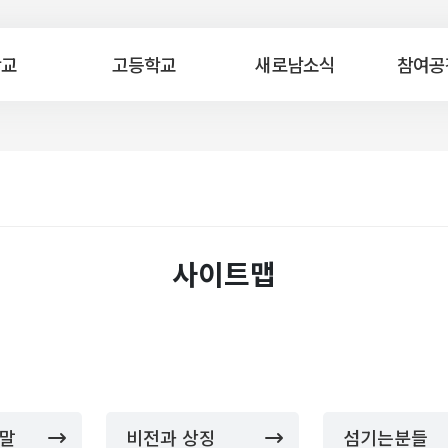
학교
고등학교
새로남소식
참여공
사이트맵
사말
비전과 상징
섬기는분들