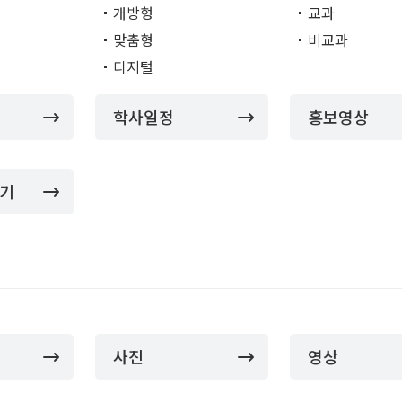
개방형
교과
맞춤형
비교과
디지털
학사일정
홍보영상
야기
사진
영상