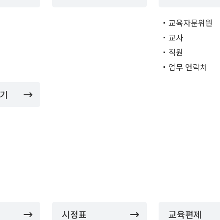
교육자문위원
교사
직원
업무 연락처
보기
시정표
교육편제