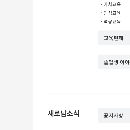
가치교육
인성교육
역량교육
교육편제
졸업생 이
새로남소식
공지사항