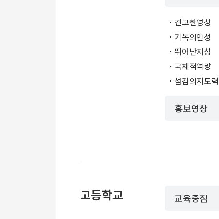
견고한영성
기독의인성
뛰어난지성
국제적역량
섬김의지도력
홍보영상
고등학교
교육중점