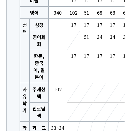
미술
17
17
17
17
17
영어
340
102
51
68
68
68
선
성경
17
17
17
17
17
택
영어회
51
34
34
34
화
한문,
17
17
17
17
17
중국
어, 일
본어
자
주제선
102
유
택
학
진로탐
기
색
학
과
교
33~34