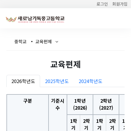
로그인
회원가입
중학교
교육편제
교육편제
2026학년도
2025학년도
2024학년도
구분
기준시
1학년
2학년
3
수
(2026)
(2027)
(2
1학
2학
1학
2학
1학
기
기
기
기
기