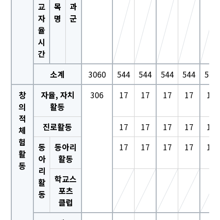
교
목
과
자
명
군
율
시
간
소계
3060
544
544
544
544
544
창
자율, 자치
306
17
17
17
17
17
의
활동
적
진로활동
17
17
17
17
17
체
험
동
동아리
17
17
17
17
17
활
아
활동
동
리
학교스
활
포츠
동
클럽