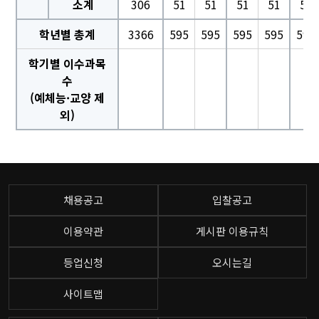
소계
306
51
51
51
51
51
학년별 총계
3366
595
595
595
595
595
학기별 이수과목
수
(예체능·교양 제
외)
채용공고
입찰공고
이용약관
게시판 이용규칙
등업신청
오시는길
사이트맵