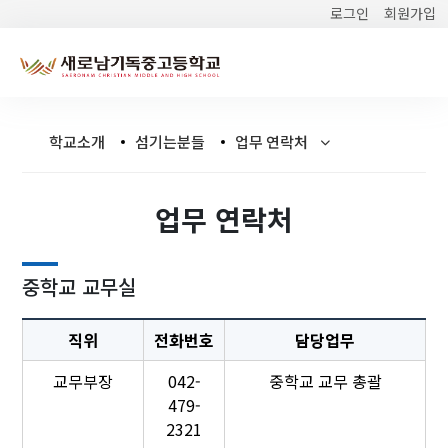
로그인
회원가입
학교소개
섬기는분들
업무 연락처
업무 연락처
중학교 교무실
직위
전화번호
담당업무
교무부장
042-
중학교 교무 총괄
479-
2321