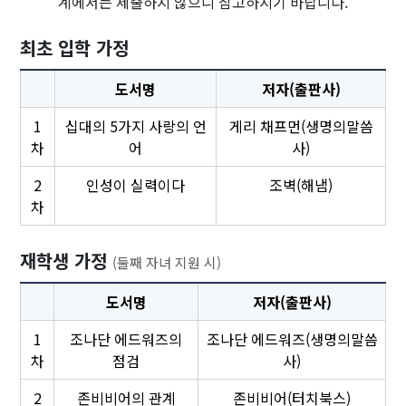
계에서는 제출하지 않으니 참고하시기 바랍니다.
최초 입학 가정
도서명
저자(출판사)
1
십대의 5가지 사랑의 언
게리 채프먼(생명의말씀
차
어
사)
2
인성이 실력이다
조벽(해냄)
차
재학생 가정
(둘째 자녀 지원 시)
도서명
저자(출판사)
1
조나단 에드워즈의
조나단 에드워즈(생명의말씀
차
점검
사)
2
존비비어의 관계
존비비어(터치북스)