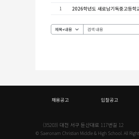
1
2026학년도 새로남기독중고등학
채용공고
입찰공고
(35203) 대전 서구 둔산대로 117번길 12
© Saeronam Christian Middle & High School. All Righ