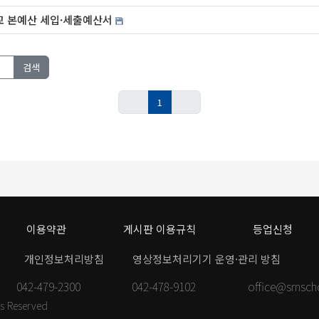
교 본예산 세입·세출예산서
검색
1
이용약관
게시판 이용규칙
등업신청
개인정보처리방침
영상정보처리기기 운영·관리 방침
042-479-2300
042-478-9102
office@srnsch
ts Reserved